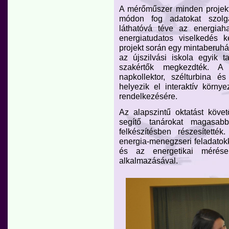
A mérőműszer minden projekt
módon fog adatokat szolgál
láthatóvá téve az energia
energiatudatos viselkedés
projekt során egy mintaberuház
az újszilvási iskola egyik t
szakértők megkezdték. A 
napkollektor, szélturbina 
helyezik el interaktív körny
rendelkezésére.
Az alapszintű oktatást köv
segítő tanárokat magasabb
felkészítésben részesítetté
energia-menegzseri feladatokk
és az energetikai mérése
alkalmazásával.