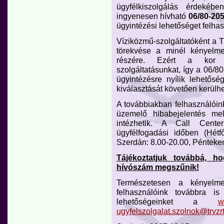
ügyfélkiszolgálás érdekéb
ingyenesen hívható
06/80-20
ügyintézési lehetőséget felha
Víziközmű-szolgáltatóként a T
törekvése a minél kényelmes
részére. Ezért a kor kö
szolgáltatásunkat, így a 06/8
ügyintézésre nyílik lehetős
kiválasztását követően kerülhe
A továbbiakban felhasználói
üzemelő hibabejelentés me
intézhetik. A Call Cente
ügyfélfogadási időben (Hét
Szerdán: 8.00-20.00, Pénteken:
Tájékoztatjuk továbbá, ho
hívószám megszűnik!
Természetesen a kényelme
felhasználóink továbbra is
lehetőségeinket a
w
ugyfelszolgalat.szolnok@trvzr