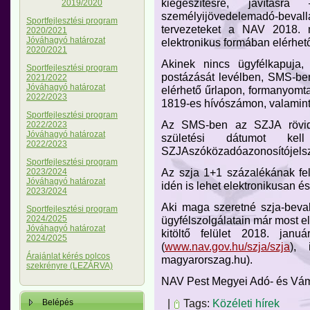
kiegészítésre, javítá
2019/2020
személyijövedelemadó-bevall
Sportfejlesztési program
tervezeteket a NAV 2018. m
2020/2021
Jóváhagyó határozat
elektronikus formában elérhető
2020/2021
Akinek nincs ügyfélkapuja,
Sportfejlesztési program
postázását levélben, SMS-be
2021/2022
Jóváhagyó határozat
elérhető űrlapon, formanyom
2022/2023
1819-es hívószámon, valamint
Sportfejlesztési program
Az SMS-ben az SZJA rövidí
2022/2023
Jóváhagyó határozat
születési dátumot ke
2022/2023
SZJAszóközadóazonosítójel
Sportfejlesztési program
Az szja 1+1 százalékának fe
2023/2024
Jóváhagyó határozat
idén is lehet elektronikusan és
2023/2024
Aki maga szeretné szja-bevall
Sportfejlesztési program
ügyfélszolgálatain már most e
2024/2025
Jóváhagyó határozat
kitöltő felület 2018. jan
2024/2025
(
www.nav.gov.hu/szja/szja
), 
Árajánlat kérés polcos
magyarorszag.hu).
szekrényre (LEZÁRVA)
NAV Pest Megyei Adó- és Vá
|
Tags:
Közéleti hírek
Belépés