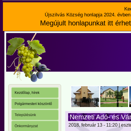
Ke
Újszilvás Község honlapja 2024. évben 
Megújult honlapunkat itt érhet
Kezdőlap, hírek
Polgármesteri köszöntő
Településünk
Nemzeti Adó- és Vá
2018, február 13 - 11:20 | eszt
Önkormányzat