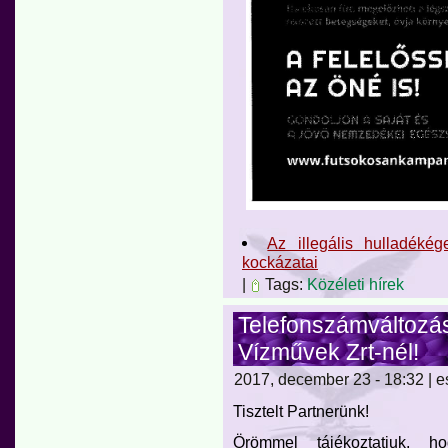
Az illegális hulladéké
kockázatai
|
Tags:
Közéleti hírek
Telefonszámváltozás
Vízművek Zrt-nél!
2017, december 23 - 18:32 | e
Tisztelt Partnerünk!
Örömmel tájékoztatjuk, 