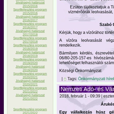
Jóváhagyó határozat
2015/2016
Ezúton tájékoztatjuk a T
Sportfejlesztési program
vízmérőórák leolvasását,
2015/2016
Jóváhagyó határozat
2016/2017
Szabó G
Sportfejlesztési program
2016/2017
Jóváhagyó határozat
Kérjük, hogy a vízórához törté
2017/2018
Sportfejlesztési program
A vízóra leolvasását vég
2017/2018
rendelkezik.
Sportfejlesztési program
2018/2019
Bármilyen kérdés, észrevéte
Jóváhagyó határozat
2018/2019
06/80-205-157-es hívószámán
Sportfejlesztési program
lehetőséget felhasználói szám
2019/2020
Jóváhagyó határozat
Községi Önkormányzat
2019/2020
Sportfejlesztési program
2020/2021
|
Tags:
Önkormányzati híre
Jóváhagyó határozat
2020/2021
Nemzeti Adó- és Vá
Sportfejlesztési program
2021/2022
Jóváhagyó határozat
2018, február 1 - 09:39 | eszte
2021/2022
Árukés
Sportfejlesztési program
Egy vállalkozás húsz gé
2021/2022