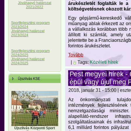
árukészletét foglalták le
Jóváhagyó határozat
2021/2022
költségvetésnek okozott kár
Egy gépjármű-kereskedő vál
Sportfejlesztési program
műanyag ablak érkezett az o
2023/2024
a vállalkozás korábban több mi
Jóváhagyó határozat
állított ki számlát, amely 
2023/2024
jelentette be a Franciaországb
forintos árukészletet.
Sportfejlesztési program
Tovább
2024/2025
Jóváhagyó határozat
|
Tags:
Közéleti hírek
2024/2025
Pest megyei hírek -
Újszilvás KSE
épül vagy újul meg
2018, január 31 - 15:00 | eszte
Az önkormányzati tulajdo
intézmények fejlesztésének
nemzetgazdasági miniszte
alapellátó-rendszer infras
szolgáltatásainak és infrastru
6,1 milliárd forintos pályáza
Újszilvás Központi Sport