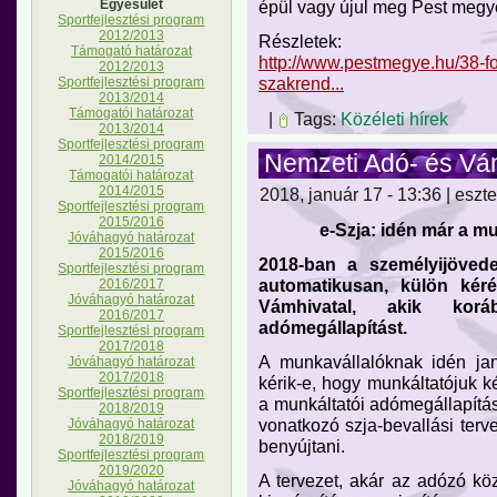
épül vagy újul meg Pest megy
Egyesület
Sportfejlesztési program
2012/2013
Részletek:
Támogató határozat
http://www.pestmegye.hu/38-fo
2012/2013
szakrend...
Sportfejlesztési program
2013/2014
Támogatói határozat
|
Tags:
Közéleti hírek
2013/2014
Sportfejlesztési program
Nemzeti Adó- és Vá
2014/2015
Támogatói határozat
2014/2015
2018, január 17 - 13:36 | eszte
Sportfejlesztési program
2015/2016
e-Szja: idén már a m
Jóváhagyó határozat
2015/2016
2018-ban a személyijövede
Sportfejlesztési program
automatikusan, külön kéré
2016/2017
Jóváhagyó határozat
Vámhivatal, akik korá
2016/2017
adómegállapítást.
Sportfejlesztési program
2017/2018
A munkavállalóknak idén jan
Jóváhagyó határozat
2017/2018
kérik-e, hogy munkáltatójuk k
Sportfejlesztési program
a munkáltatói adómegállapítás
2018/2019
vonatkozó szja-bevallási ter
Jóváhagyó határozat
2018/2019
benyújtani.
Sportfejlesztési program
2019/2020
A tervezet, akár az adózó k
Jóváhagyó határozat