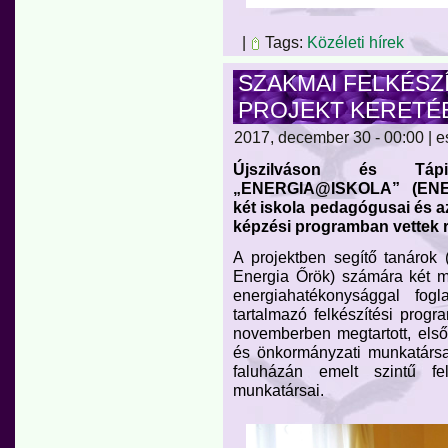
|
Tags:
Közéleti hírek
SZAKMAI FELKÉSZ
PROJEKT KERETÉ
2017, december 30 - 00:00 | e
Újszilváson és Táp
„ENERGIA@ISKOLA” (ENE
két iskola pedagógusai és a
képzési programban vettek r
A projektben segítő tanárok
Energia Őrök) számára két mo
energiahatékonysággal fogl
tartalmazó felkészítési progr
novemberben megtartott, els
és önkormányzati munkatársa
faluházán emelt szintű fel
munkatársai.