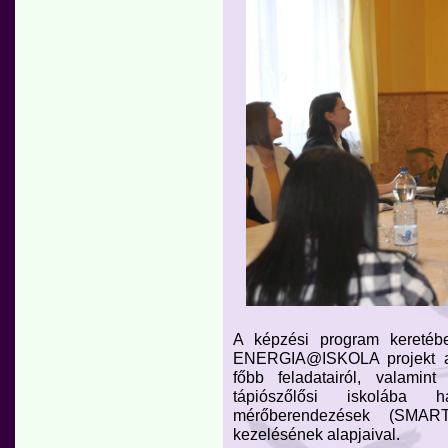
A képzési program keretébe
ENERGIA@ISKOLA projekt akt
főbb feladatairól, valamin
tápiószőlősi iskolába 
mérőberendezések (SMART
kezelésének alapjaival.