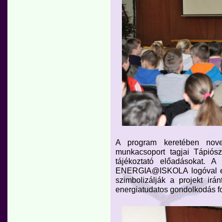
A program keretében nov
munkacsoport tagjai Tápiósző
tájékoztató előadásokat. A 
ENERGIA@ISKOLA logóval ellá
szimbolizálják a projekt irán
energiatudatos gondolkodás f