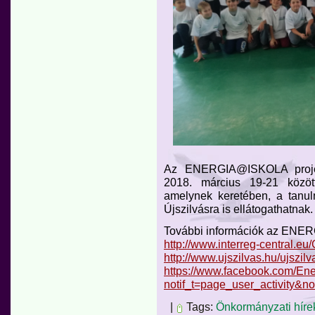
Az ENERGIA@ISKOLA projekt
2018. március 19-21 között
amelynek keretében, a tanul
Újszilvásra is ellátogathatnak.
További információk az ENER
http://www.interreg-centra
http://www.ujszilvas.hu/ujszilv
https://www.facebook.com/En
notif_t=page_user_activity&no
|
Tags:
Önkormányzati híre