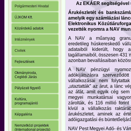
Az EKÁER segítségével új
Polgármesteri Hivatal
Árukészletét és bankszáml
ÚJKOM Kft.
amelyik egy számlázási lánco
Elektronikus Közútiáruforg
Közérdekű adatok
vezették nyomra a NAV munk
A NAV a műanyag granulát
Intézmények
eredetileg húskereskedő vál
adataiból kiderült, hogy
Civilek
tagállamaiból, összesen 431 m
azonban bevallásaiban közössé
Fejlesztések
A NAV pénzügyi nyomozói
Okmányiroda,
adókijátszásra szerveződöt
Ceglédi Járás
vállalkozásai nem folytatta
„utaztatták” az árut, a lánc 
Pályázati figyelő
az áfát, amit egyik cég sem
megyei munkatársai vagyon
Kultúra,
zárolták, és 116 millió forin
programajánló
kívül a vállalkozás raktár
árukészletet, aminek az ért
Képgaléria
adóigazgatási és büntetőeljár
Nemzetközi projektek
NAV Pest Megyei Adó- és Vá
(International projects)