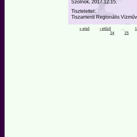
Szolnok, 2017.12.15.
Tisztelettel:
Tiszamenti Regionális Vízműve
« első
‹ előző
…
1
24
25