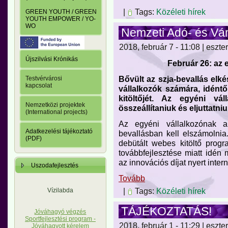
|
Tags:
Közéleti hírek
GREEN YOUTH / GREEN
YOUTH EMPOWER / YO-
WO
Nemzeti Adó- és Vá
2018, február 7 - 11:08 | eszter
Újszilvási Krónikás
Február 26: az 
Bővült az szja-bevallás elk
Testvérvárosi
kapcsolat
vállalkozók számára, idént
kitöltőjét. Az egyéni vál
Nemzetközi projektek
összeállítaniuk és eljuttatn
(International projects)
Az egyéni vállalkozónak 
Adatkezelési tájékoztató
bevallásban kell elszámolni
(PDF)
debütált webes kitöltő progr
továbbfejlesztése miatt idén 
az innovációs díjat nyert intern
Uszodafejlesztés
Tovább
|
Tags:
Közéleti hírek
Vízilabda
TÁJÉKOZTATÁS!
Jóváhagyó végzés
Sportfejlesztési program -
2018, február 1 - 11:29 | eszter
Jóváhagyott kérelem