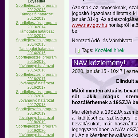
Egyesület
Sportfejlesztési program
Azoknak az orvosoknak, sza
2012/2013
jogosító igazolást állítottak 
Támogató határozat
január 31-ig. Az adatszolgál
2012/2013
Sportfejlesztési program
www.nav.gov.hu
honlapról letö
2013/2014
be.
Támogatói határozat
2013/2014
Nemzeti Adó- és Vámhivatal
Sportfejlesztési program
2014/2015
Támogatói határozat
|
Tags:
Közéleti hírek
2014/2015
Sportfejlesztési program
NAV közlemény!
2015/2016
Jóváhagyó határozat
2015/2016
2020, január 15 - 10:47 | eszte
Sportfejlesztési program
2016/2017
Elindult 
Jóváhagyó határozat
2016/2017
Mától minden aktuális beval
Sportfejlesztési program
sőt, akik maguk szeret
2017/2018
Jóváhagyó határozat
hozzáférhetnek a 19SZJA be
2017/2018
Sportfejlesztési program
Már elérhető a 19SZJA szemé
2018/2019
a kitöltéséhez szükséges fe
Jóváhagyó határozat
2018/2019
bevallásukat, már használha
Sportfejlesztési program
legegyszerűbben a NAV eSZJA
2019/2020
el. Az elkészített bevallások
Jóváhagyó határozat