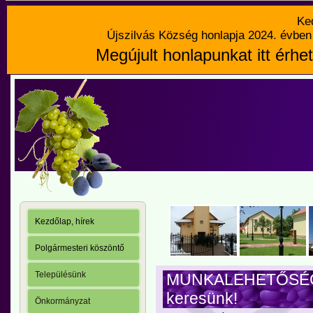
Ke
Újszilvás Község honlapja 2024. évben 
Megújult honlapunkat itt érhet
Kezdőlap, hírek
Polgármesteri köszöntő
Településünk
MUNKALEHETŐSÉG! P
keresünk!
Önkormányzat