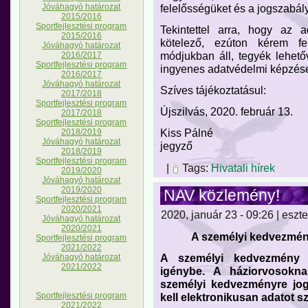
felelősségüket és a jogszabályo
Jóváhagyó határozat
2015/2016
Sportfejlesztési program
Tekintettel arra, hogy az 
2015/2016
kötelező, ezúton kérem fe
Jóváhagyó határozat
módjukban áll, tegyék lehet
2016/2017
Sportfejlesztési program
ingyenes adatvédelmi képzés
2016/2017
Jóváhagyó határozat
Szíves tájékoztatásul:
2017/2018
Sportfejlesztési program
Újszilvás, 2020. február 13.
2017/2018
Sportfejlesztési program
Kiss Pálné
2018/2019
Jóváhagyó határozat
jegyző
2018/2019
Sportfejlesztési program
|
Tags:
Hivatali hírek
2019/2020
Jóváhagyó határozat
2019/2020
NAV közlemény!
Sportfejlesztési program
2020/2021
2020, január 23 - 09:26 | eszte
Jóváhagyó határozat
2020/2021
A személyi kedvezmén
Sportfejlesztési program
2021/2022
A személyi kedvezmény 
Jóváhagyó határozat
2021/2022
igénybe. A háziorvosoknak
személyi kedvezményre jogo
kell elektronikusan adatot s
Sportfejlesztési program
2021/2022