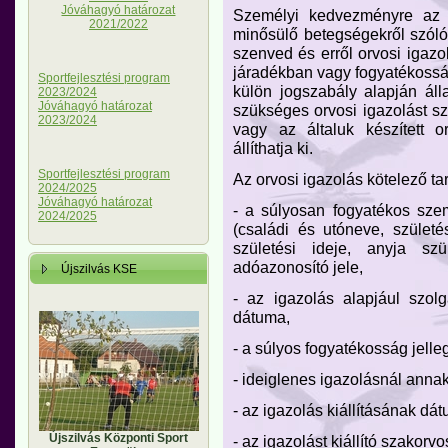
Jóváhagyó határozat
Személyi kedvezményre az j
2021/2022
minősülő betegségekről szól
szenved és erről orvosi igazo
járadékban vagy fogyatékossá
Sportfejlesztési program
külön jogszabály alapján ál
2023/2024
Jóváhagyó határozat
szükséges orvosi igazolást s
2023/2024
vagy az általuk készített 
állíthatja ki.
Sportfejlesztési program
Az orvosi igazolás kötelező ta
2024/2025
Jóváhagyó határozat
- a súlyosan fogyatékos sze
2024/2025
(családi és utóneve, születé
születési ideje, anyja szü
adóazonosító jele,
Újszilvás KSE
- az igazolás alapjául szol
dátuma,
- a súlyos fogyatékosság jelle
- ideiglenes igazolásnál annak
- az igazolás kiállításának dá
Újszilvás Központi Sport
- az igazolást kiállító szakorv