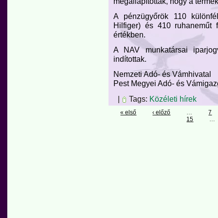
megállapították, hogy a termé
A pénzügyőrök 110 különfél
Hilfiger) és 410 ruhaneműt fo
értékben.
A NAV munkatársai iparjogv
indítottak.
Nemzeti Adó- és Vámhivatal
Pest Megyei Adó- és Vámigaz
|
Tags:
Közéleti hírek
« első
‹ előző
…
7
15
…