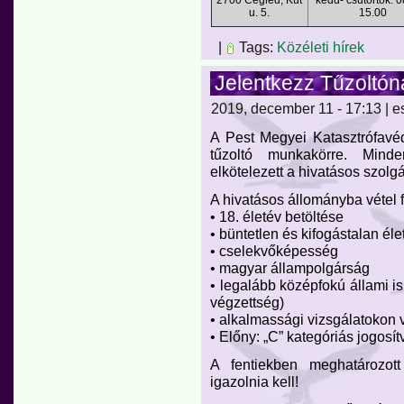
u. 5.
15.00
|
Tags:
Közéleti hírek
Jelentkezz Tűzoltón
2019, december 11 - 17:13 | e
A Pest Megyei Katasztrófavéde
tűzoltó munkakörre. Minde
elkötelezett a hivatásos szolgál
A hivatásos állományba vétel f
• 18. életév betöltése
• büntetlen és kifogástalan élet
• cselekvőképesség
• magyar állampolgárság
• legalább középfokú állami is
végzettség)
• alkalmassági vizsgálatokon 
• Előny: „C” kategóriás jogosí
A fentiekben meghatározot
igazolnia kell!