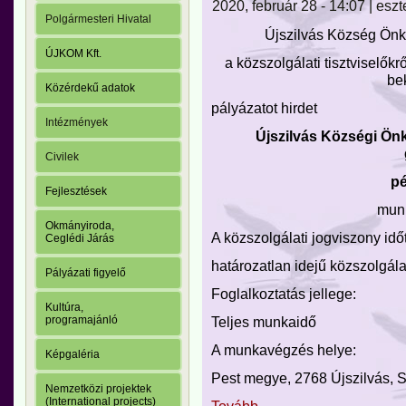
2020, február 28 - 14:07 | eszt
Polgármesteri Hivatal
Újszilvás Község Önk
ÚJKOM Kft.
a közszolgálati tisztviselőkr
be
Közérdekű adatok
pályázatot hirdet
Intézmények
Újszilvás Községi Ön
Civilek
pé
Fejlesztések
munk
Okmányiroda,
A közszolgálati jogviszony idő
Ceglédi Járás
határozatlan idejű közszolgála
Pályázati figyelő
Foglalkoztatás jellege:
Kultúra,
programajánló
Teljes munkaidő
A munkavégzés helye:
Képgaléria
Pest megye, 2768 Újszilvás, Sz
Nemzetközi projektek
(International projects)