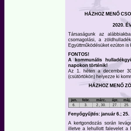
HÁZHOZ MENŐ CSO
2020. É
Társaságunk az alábbiakban
csomagolási, a zöldhulladék
Együttműködésüket ezúton is 
FONTOS!
A kommunális hulladékgy
napokon történik!
Az 1. héten a december 30-
(csütörtökön) helyezze ki kom
HÁZHOZ MENŐ ZÖ
jan.
febr.
márc.
ápr.
máj.
6.
3.
2., 30.
27.
25.
Fenyőgyűjtés: január 6.; 25.
A kertgondozás során levágo
illetve a lehullott falevelet 