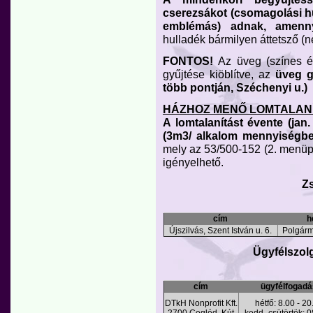
cserezsákot (csomagolási hu
emblémás) adnak, amennyi
hulladék bármilyen áttetsző (n
FONTOS!
Az üveg (színes és
gyűjtése kiöblítve, az
üveg g
több pontján, Széchenyi u.)
HÁZHOZ MENŐ LOMTALAN
A lomtalanítást évente (jan
(3m3/ alkalom mennyiségbe
mely az 53/500-152 (2. menüp
igényelhető.
Zs
cím
h
Újszilvás, Szent István u. 6.
Polgárm
Ügyfélszolg
cím
ügyfélfogad
DTkH Nonprofit Kft.
hétfő: 8.00 - 20
2700 Cegléd, Kút
kedd- csütörtök: 0