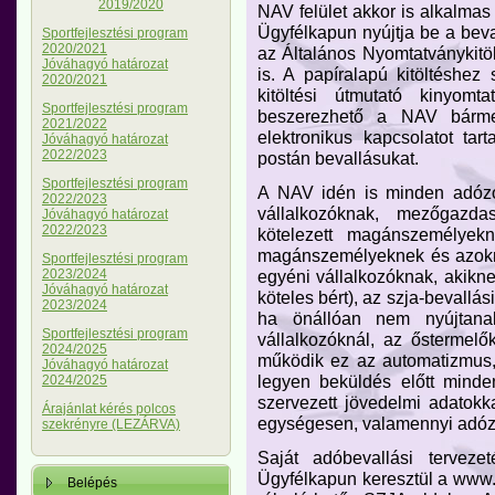
2019/2020
NAV felület akkor is alkalmas
Ügyfélkapun nyújtja be a beval
Sportfejlesztési program
2020/2021
az Általános Nyomtatványkit
Jóváhagyó határozat
is. A papíralapú kitöltéshe
2020/2021
kitöltési útmutató kinyom
Sportfejlesztési program
beszerezhető a NAV bármel
2021/2022
elektronikus kapcsolatot tar
Jóváhagyó határozat
2022/2023
postán bevallásukat.
Sportfejlesztési program
A NAV idén is minden adóz
2022/2023
vállalkozóknak, mezőgazda
Jóváhagyó határozat
2022/2023
kötelezett magánszemélyekn
magánszemélyeknek és azokn
Sportfejlesztési program
2023/2024
egyéni vállalkozóknak, akikne
Jóváhagyó határozat
köteles bért), az szja-bevallá
2023/2024
ha önállóan nem nyújtanak
Sportfejlesztési program
vállalkozóknál, az ősterme
2024/2025
működik ez az automatizmus,
Jóváhagyó határozat
legyen beküldés előtt minde
2024/2025
szervezett jövedelmi adatokka
Árajánlat kérés polcos
egységesen, valamennyi adóz
szekrényre (LEZÁRVA)
Saját adóbevallási terveze
Ügyfélkapun keresztül a www
Belépés