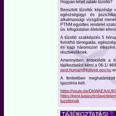
Hogyan lehet valaki tűzoltó?
Beosztott tűzoltói képzésbe va
egészségügyi és pszichika
alkalmassági vizsgálat menet
PTNM együttes rendelet szabál
ún. kifogástalan életvitel elle
A tűzoltó szakképzés 5 hónapi
forint/hó támogatás, egészségbi
és napi háromszori étkezést
résztvevőknek.
Amennyiben érdeklődik a tűz
tájékoztatást kérni a 06-1/ 4
pest.human@katved.gov.hu
em
A fentiekben meghatározot
igazolnia kell.
https://youtu.be/DkWAEAnU
https://pest.katasztrofavedel
tuzoltonak
TÁJÉKOZTATÁS!