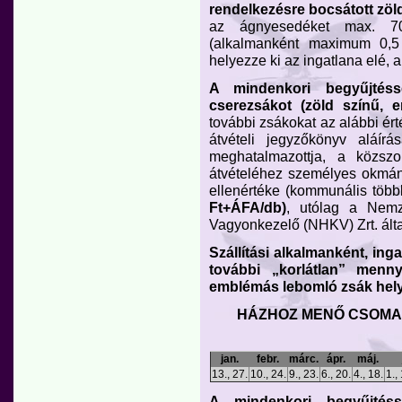
rendelkezésre bocsátott zö
az ágnyesedéket max. 7
(alkalmanként maximum 0,5
helyezze ki az ingatlana elé,
A mindenkori begyűjtéss
cserezsákot (zöld színű, e
további zsákokat az alábbi ért
átvételi jegyzőkönyv aláír
meghatalmazottja, a közszo
átvételéhez személyes okmán
ellenértéke (kommunális töb
Ft+ÁFA/db)
, utólag a Nemz
Vagyonkezelő (NHKV) Zrt. álta
Szállítási alkalmanként, in
további „korlátlan” menn
emblémás lebomló zsák hely
HÁZHOZ MENŐ CSOMA
jan.
febr.
márc.
ápr.
máj.
13., 27.
10., 24.
9., 23.
6., 20.
4., 18.
1.,
A mindenkori begyűjtéss