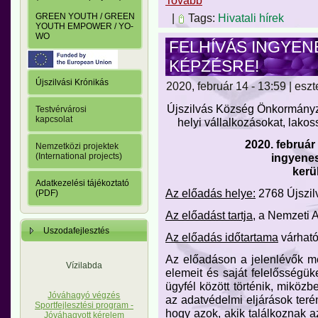
Tovább
GREEN YOUTH / GREEN
|
Tags:
Hivatali hírek
YOUTH EMPOWER / YO-
WO
FELHÍVÁS INGYEN
KÉPZÉSRE!
Újszilvási Krónikás
2020, február 14 - 13:59 | eszt
Újszilvás Község Önkormányza
Testvérvárosi
kapcsolat
helyi vállalkozásokat, lako
2020. február 
Nemzetközi projektek
ingyene
(International projects)
kerü
Adatkezelési tájékoztató
Az előadás helye:
2768 Újszilv
(PDF)
Az előadást tartja
, a Nemzeti
Uszodafejlesztés
Az előadás időtartama
várható
Az előadáson a jelenlévők m
Vízilabda
elemeit és saját felelősségük
ügyfél között történik, miköz
Jóváhagyó végzés
az adatvédelmi eljárások teré
Sportfejlesztési program -
hogy azok, akik találkoznak a
Jóváhagyott kérelem