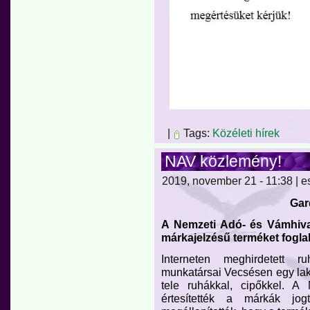
|
Tags:
Közéleti hírek
NAV közlemény!
2019, november 21 - 11:38 | e
Gar
A Nemzeti Adó- és Vámhiva
márkajelzésű terméket foglal
Interneten meghirdetett 
munkatársai Vecsésen egy lakó
tele ruhákkal, cipőkkel. 
értesítették a márkák jogt