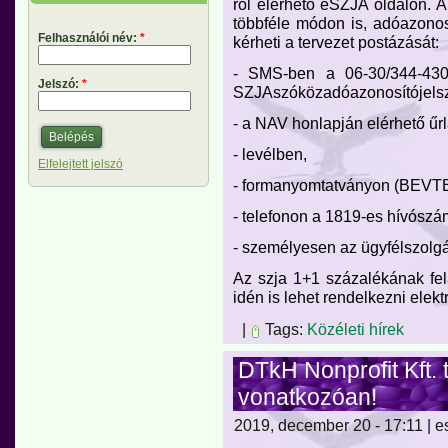
ról elérhető eSZJA oldalon. 
többféle módon is, adóazono
Felhasználói név:
*
kérheti a tervezet postázását:
- SMS-ben a 06-30/344-430
Jelszó:
*
SZJAszóközadóazonosítójels
- a NAV honlapján elérhető űr
- levélben,
Elfelejtett jelszó
- formanyomtatványon (BEVT
- telefonon a 1819-es hívószá
- személyesen az ügyfélszolgá
Az szja 1+1 százalékának fel
idén is lehet rendelkezni elekt
|
Tags:
Közéleti hírek
DTkH Nonprofit Kft. 
vonatkozóan!
2019, december 20 - 17:11 | e