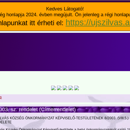
Kedves Látogató!
ég honlapja 2024. évben megújult. Ön jelenleg a régi honlap
https://ujszilvas.
lapunkat itt érheti el:
p
003. sz. rendelet (Címerrendelet)
ILVÁS KÖZSÉG ÖNKORMÁNYZAT KÉPVISELŐ-TESTÜLETÉNEK 8/2003. (VIII.5.
ELETE
lvás Község Önkormányzat Képviselő-testülete a helyi önkormányzatokról szóló 1