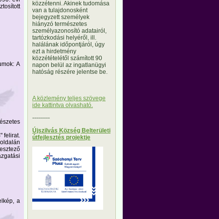
közzétenni. Akinek tudomása
osított
van a tulajdonosként
bejegyzett személyek
hiányzó természetes
személyazonosító adatairól,
tartózkodási helyéről, ill.
halálának időpontjáról, úgy
ezt a hirdetmény
közzétételétől számított 90
lumok: A
napon belül az ingatlanügyi
hatóság részére jelentse be.
A közlemény teljes szövege
ide kattintva olvasható.
---------
mészetes
Újszilvás Község Belterületi
felirat.
útfejlesztés projektje
loldalán
resztező
zgatási
elkép, a
---------