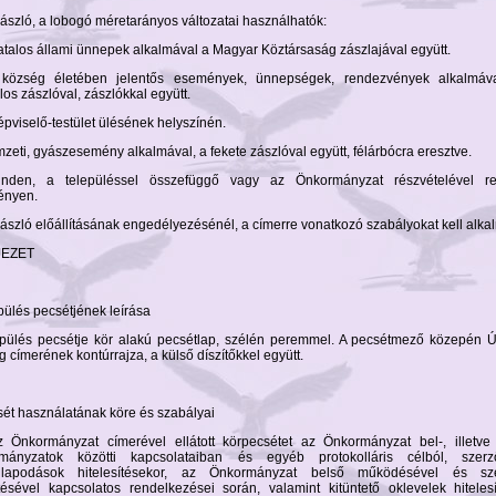
zászló, a lobogó méretarányos változatai használhatók:
vatalos állami ünnepek alkalmával a Magyar Köztársaság zászlajával együtt.
község életében jelentős események, ünnepségek, rendezvények alkalmáv
los zászlóval, zászlókkal együtt.
épviselő-testület ülésének helyszínén.
zeti, gyászesemény alkalmával, a fekete zászlóval együtt, félárbócra eresztve.
nden, a településsel összefüggő vagy az Önkormányzat részvételével re
ényen.
zászló előállításának engedélyezésénél, a címerre vonatkozó szabályokat kell alka
JEZET
pülés pecsétjének leírása
epülés pecsétje kör alakú pecsétlap, szélén peremmel. A pecsétmező közepén Ú
 címerének kontúrrajza, a külső díszítőkkel együtt.
sét használatának köre és szabályai
z Önkormányzat címerével ellátott körpecsétet az Önkormányzat bel-, illetve 
mányzatok közötti kapcsolataiban és egyéb protokolláris célból, szerz
llapodások hitelesítésekor, az Önkormányzat belső működésével és sze
ítésével kapcsolatos rendelkezései során, valamint kitüntető oklevelek hiteles