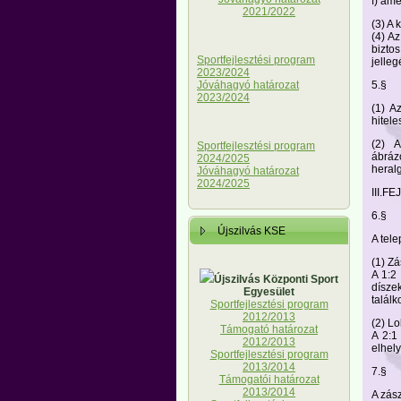
f) ame
2021/2022
(3) A 
(4) A
biztos
Sportfejlesztési program
jelleg
2023/2024
5.§
Jóváhagyó határozat
2023/2024
(1) A
hitele
(2) 
Sportfejlesztési program
ábrázo
2024/2025
heral
Jóváhagyó határozat
2024/2025
III.F
6.§
Újszilvás KSE
A tel
(1) Zá
A 1:2
Újszilvás Központi Sport
dísze
Egyesület
találk
Sportfejlesztési program
2012/2013
(2) L
Támogató határozat
A 2:1
2012/2013
elhely
Sportfejlesztési program
2013/2014
7.§
Támogatói határozat
2013/2014
A zás