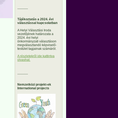
----------
Tájékoztatás a 2024. évi
választással kapcsolatban
A Helyi Választási Iroda
vezetőjének határozata a
2024. évi helyi
önkormányzati választáson
megválasztandó képviselő-
testület tagjainak számáról.
A részletekről ide kattintva
olvashat.
----------
Nemzetközi projekt-ek
International projects