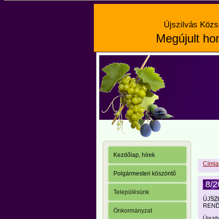
Újszilvás Közs
Megújult hon
Kezdőlap, hírek
Címla
Polgármesteri köszöntő
8/2
Településünk
ÚJSZ
REND
Önkormányzat
Újszi