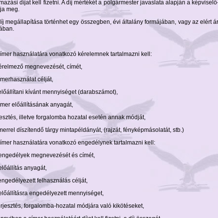
mazási díjat kell fizetni. A díj mértékét a polgármester javaslata alapján a képviselő-
tja meg.
díj megállapítása történhet egy összegben, évi általány formájában, vagy az elért á
ában.
címer használatára vonatkozó kérelemnek tartalmazni kell:
kérelmező megnevezését, címét,
ímerhasználat célját,
előállítani kívánt mennyiséget (darabszámot),
ímer előállításának anyagát,
jesztés, illetve forgalomba hozatal esetén annak módját,
ímerrel díszítendő tárgy mintapéldányát, (rajzát, fényképmásolatát, stb.)
címer használatára vonatkozó engedélynek tartalmazni kell:
 engedélyek megnevezését és címét,
előállítás anyagát,
engedélyezett felhasználás célját,
előállításra engedélyezett mennyiséget,
erjesztés, forgalomba-hozatal módjára való kikötéseket,