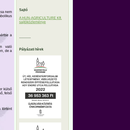
Sajtó
tása nem
mbolikus
A HUN-AGRICULTURE Kft.
sajtóközleménye
értse a
----------
en való
Pályázati hírek
en, de a
er külső
ő, felső
 történt