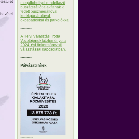
testület
megállóhellyel rendelkező
buszátszállót alakítanak ki
fedett buszmegállóval,
rbevétel
kerékpártárolóval,
okospadokkal és parkolókkal.
---------
A Helyi Választási Iroda
Vezetőjének közleménye a
2024. évi önkormányzati
választással kapcsolatban.
---------
Pályázati hírek
----------