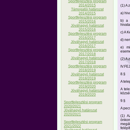
Sportfejlesztési program
2014/2015
(1) A 
Támogatói határozat
a) hi
2014/2015
Sportfejlesztési program
b) a 
2015/2016
hivata
Jóváhagyó határozat
2015/2016
c) A K
Sportfejlesztési program
2016/2017
d) nem
Jóváhagyó határozat
2016/2017
e) mi
Sportfejlesztési program
esem
2017/2018
Jóváhagyó határozat
(2) A 
2017/2018
Sportfejlesztési program
IV.FE
2018/2019
8.§
Jóváhagyó határozat
2018/2019
A tele
Sportfejlesztési program
2019/2020
A tel
Jóváhagyó határozat
község
2019/2020
9.§
Sportfejlesztési program
2020/2021
A pec
Jóváhagyó határozat
2020/2021
(1) A
önkor
Sportfejlesztési program
megá
2021/2022
felép