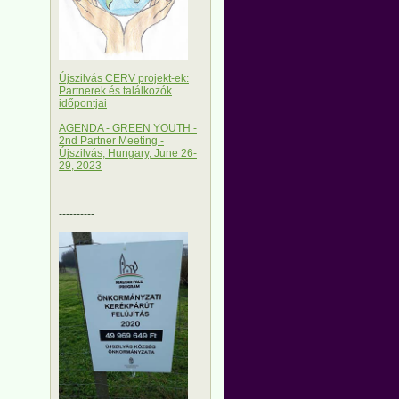
Újszilvás CERV projekt-ek:
Partnerek és találkozók
időpontjai
AGENDA - GREEN YOUTH -
2nd Partner Meeting -
Újszilvás, Hungary, June 26-
29, 2023
----------