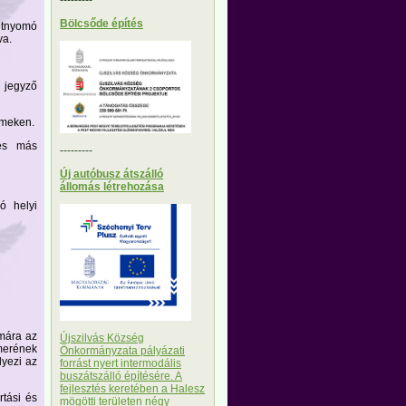
Bölcsőde építés
étnyomó
va.
, jegyző
rmeken.
 és más
---------
Új autóbusz átszálló
állomás létrehozása
ó helyi
ámára az
Újszilvás Község
merének
Önkormányzata pályázati
lyezi az
forrást nyert intermodális
buszátszálló építésére. A
fejlesztés keretében a Halesz
rtási és
mögötti területen négy