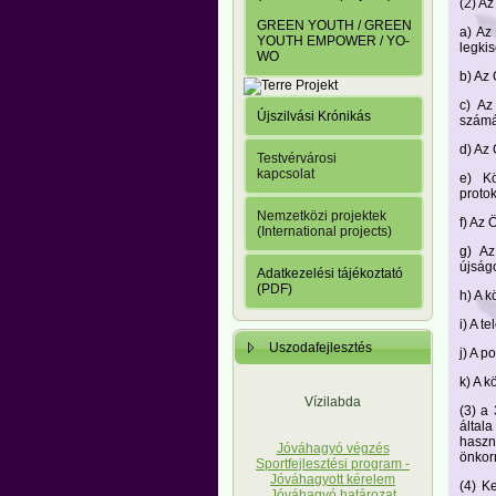
(2) Az
GREEN YOUTH / GREEN
a) Az
YOUTH EMPOWER / YO-
legki
WO
b) Az
c) Az
Újszilvási Krónikás
számár
d) Az
Testvérvárosi
kapcsolat
e) Kö
protok
Nemzetközi projektek
f) Az
(International projects)
g) Az
újság
Adatkezelési tájékoztató
(PDF)
h) A k
i) A t
Uszodafejlesztés
j) A p
k) A 
Vízilabda
(3) a
által
haszn
Jóváhagyó végzés
önkor
Sportfejlesztési program -
Jóváhagyott kérelem
(4) K
Jóváhagyó határozat