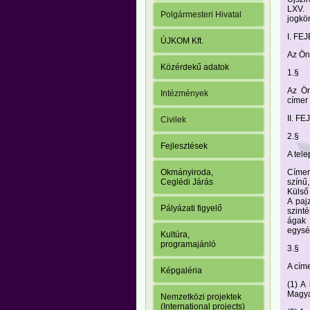
LXV. 
Polgármesteri Hivatal
jogkör
I. FE
ÚJKOM Kft.
Az Ön
Közérdekű adatok
1.§
Az Ön
Intézmények
címer 
II. F
Civilek
2.§
Fejlesztések
A tel
Címer
Okmányiroda,
színű
Ceglédi Járás
Külső 
A paj
Pályázati figyelő
szint
ágak 
egység
Kultúra,
programajánló
3.§
A cím
Képgaléria
(1) A
Magya
Nemzetközi projektek
(International projects)