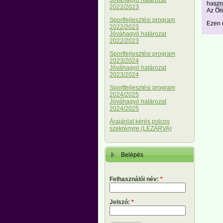
Jóváhagyó határozat
haszn
2022/2023
Az Ön
Sportfejlesztési program
Ezen r
2022/2023
Jóváhagyó határozat
2022/2023
Sportfejlesztési program
2023/2024
Jóváhagyó határozat
2023/2024
Sportfejlesztési program
2024/2025
Jóváhagyó határozat
2024/2025
Árajánlat kérés polcos
szekrényre (LEZÁRVA)
Belépés
Felhasználói név:
*
Jelszó:
*