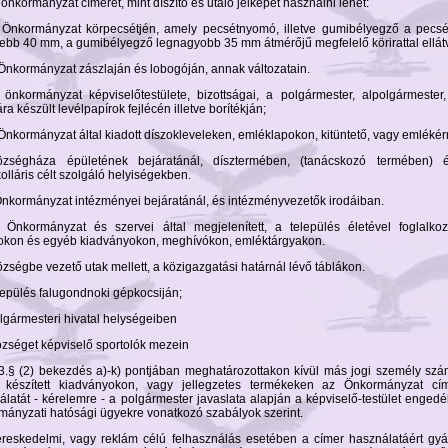
 önkormányzat címerét, mint díszítő és utaló jelképet használni lehet:
 Önkormányzat körpecsétjén, amely pecsétnyomó, illetve gumibélyegző a pecs
sebb 40 mm, a gumibélyegző legnagyobb 35 mm átmérőjű megfelelő körirattal ellát
 Önkormányzat zászlaján és lobogóján, annak változatain.
 önkormányzat képviselőtestülete, bizottságai, a polgármester, alpolgármester
a készült levélpapírok fejlécén illetve borítékján;
 Önkormányzat által kiadott díszokleveleken, emléklapokon, kitüntető, vagy emléké
zségháza épületének bejáratánál, dísztermében, (tanácskozó termében)
olláris célt szolgáló helyiségekben.
 Önkormányzat intézményei bejáratánál, és intézményvezetők irodáiban.
 Önkormányzat és szervei által megjelenített, a település életével foglalkoz
okon és egyéb kiadványokon, meghívókon, emléktárgyakon.
özségbe vezető utak mellett, a közigazgatási határnál lévő táblákon.
elepülés falugondnoki gépkocsiján;
olgármesteri hivatal helységeiben
községet képviselő sportolók mezein
 3.§ (2) bekezdés a)-k) pontjában meghatározottakon kívül más jogi személy sz
a készített kiadványokon, vagy jellegzetes termékeken az Önkormányzat cí
álatát - kérelemre - a polgármester javaslata alapján a képviselő-testület engedé
mányzati hatósági ügyekre vonatkozó szabályok szerint.
ereskedelmi, vagy reklám célú felhasználás esetében a címer használatáért gyá