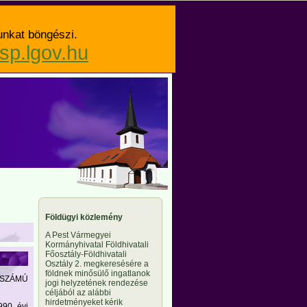
unkat böngészi.
asp.lgov.hu
Földügyi közlemény
A Pest Vármegyei
Kormányhivatal Földhivatali
Főosztály-Földhivatali
Osztály 2. megkeresésére a
földnek minősülő ingatlanok
) SZÁMÚ
jogi helyzetének rendezése
céljából az alábbi
hirdetményeket kérik
990. évi