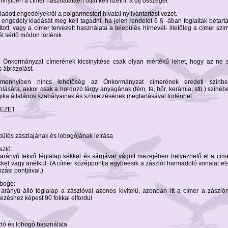
nnyiben a címer használatáért díjat kell fizetni, a díj összegét
kiadott engedélyekről a polgármesteri hivatal nyilvántartást vezet.
z engedély kiadását meg kell tagadni, ha jelen rendelet 6 § -ában foglaltak betar
ított, vagy a címer tervezett használata a település hírnevét- illetőleg a címer szi
ét sértő módon történik.
z Önkormányzat címerének kicsinyítése csak olyan mértékű lehet, hogy az ne s
s ábrázolást.
Amennyiben nincs lehetőség az Önkormányzat címerének eredeti színb
lására, akkor csak a hordozó tárgy anyagának (fém, fa, bőr, kerámia, stb.) színéb
gika általános szabályainak és színjelzésének megtartásával történhet.
EJEZET
epülés zászlajának és lobogójának leírása
szló:
 arányú fekvő téglalap kékkel és sárgával vágott mezejében helyezhető el a cím
kkel vagy anélkül. (A címer középpontja egybeesik a zászlót harmadoló vonalat els
ozási pontjával.)
obogó:
 arányú álló téglalap a zászlóval azonos kivitelű, azonban itt a címer a zászlón
ezéshez képest 90 fokkal elfordul
zló és lobogó használata