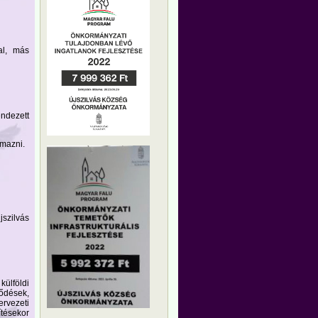
al, más
ndezett
lmazni.
jszilvás
külföldi
ődések,
rvezeti
ítésekor