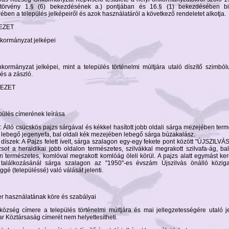
törvény 1.§ (6) bekezdésének a.) pontjában és 16.§ (1) bekezdésében bizt
ében a település jelképeiről és azok használatáról a következő rendeletet alkotja.
JEZET
kormányzat jelképei
kormányzat jelképei, mint a település történelmi múltjára utaló díszítő szimbó
és a zászló.
EJEZET
epülés címerének leírása
: Álló csücskös pajzs sárgával és kékkel hasított jobb oldali sárga mezejében ter
, lebegő jegenyefa, bal oldali kék mezejében lebegő sárga búzakalász.
díszek: A Pajzs felett ívelt, sárga szalagon egy-egy fekete pont között "ÚJSZILVÁS" 
zsot a heraldikai jobb oldalon természetes, szilvákkal megrakott szilvafa-ág, ba
én természetes, komlóval megrakott komlóág öleli körül. A pajzs alatt egymást ke
találkozásánál sárga szalagon az "1950"-es évszám Újszilvás önálló köziga
gé (településsé) való válását jelenti.
er használatának köre és szabályai
 község címere a település történelmi múltjára és mai jellegzetességére utaló j
r Köztársaság címerét nem helyettesítheti.