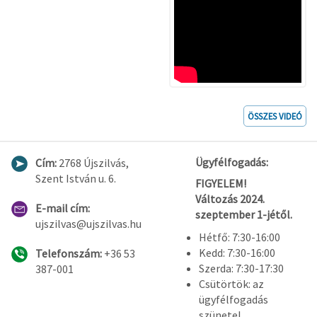
ÖSSZES VIDEÓ
Ügyfélfogadás:
Cím:
2768 Újszilvás,
Szent István u. 6.
FIGYELEM!
Változás 2024.
E-mail cím:
szeptember 1-jétől.
ujszilvas@ujszilvas.hu
Hétfő: 7:30-16:00
Kedd: 7:30-16:00
Telefonszám:
+36 53
Szerda: 7:30-17:30
387-001
Csütörtök: az
ügyfélfogadás
szünetel