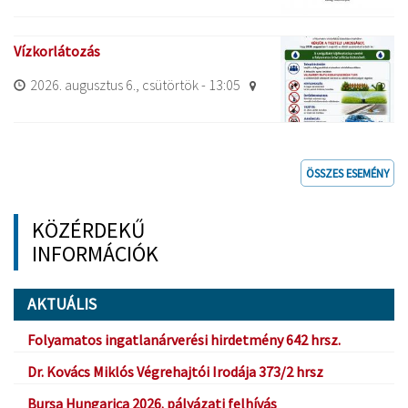
Vízkorlátozás
2026. augusztus 6., csütörtök - 13:05
ÖSSZES ESEMÉNY
KÖZÉRDEKŰ
INFORMÁCIÓK
AKTUÁLIS
Folyamatos ingatlanárverési hirdetmény 642 hrsz.
Dr. Kovács Miklós Végrehajtói Irodája 373/2 hrsz
Bursa Hungarica 2026. pályázati felhívás