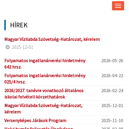
Navig
átkap
HÍREK
Magyar Vízilabda Szövetség-Határozat, kérelem
2025-12-01
Folyamatos ingatlanárverési hirdetmény
2026-05-26
642 hrsz.
Folyamatos ingatlanárverési hirdetmény
2026-04-22
025/4 hrsz.
2026/2027. tanévre vonatkozó általános
2026-02-24
iskolai felvételi körzethatárok
Magyar Vízilabda Szövetség-Határozat,
2025-12-01
kérelem
Versenyképes Járások Program
2025-11-10
Helyi humán fejlesztés Újszilváson
2025-02-08