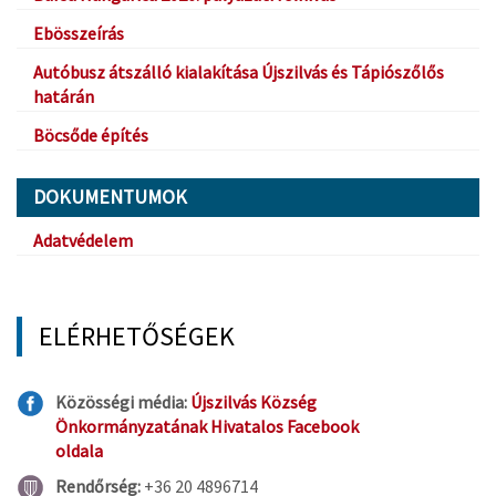
Ebösszeírás
Autóbusz átszálló kialakítása Újszilvás és Tápiószőlős
határán
Böcsőde építés
DOKUMENTUMOK
Adatvédelem
ELÉRHETŐSÉGEK
Közösségi média:
Újszilvás Község
Önkormányzatának Hivatalos Facebook
oldala
Rendőrség:
+36 20 4896714