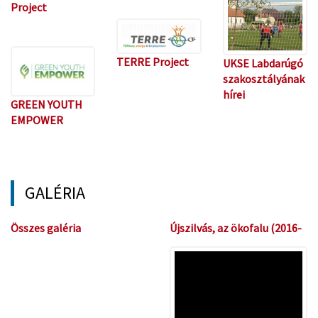
Project
TERRE Project
UKSE Labdarúgó
szakosztályának
hírei
GREEN YOUTH
EMPOWER
GALÉRIA
Összes galéria
Újszilvás, az ökofalu (2016-
2017.)