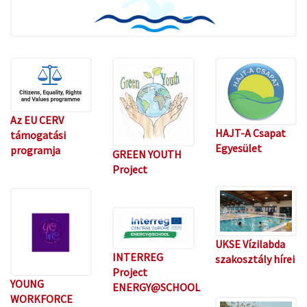
Az EU CERV
HAJT-A Csapat
támogatási
Egyesület
programja
GREEN YOUTH
Project
UKSE Vízilabda
INTERREG
szakosztály hírei
Project
YOUNG
ENERGY@SCHOOL
WORKFORCE