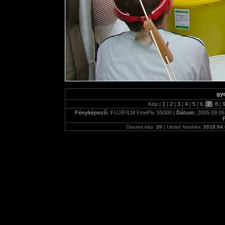
gy
Kép |
1
|
2
|
3
|
4
|
5
|
6
|
7
|
8
|
Fényképező:
FUJIFILM FinePix S5000 |
Dátum:
2005.09.06.
Összes kép:
20
| Utolsó frissítés:
2010.04.