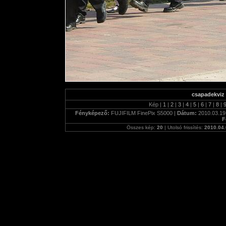
csapadekviz 
Kép |
1
|
2
|
3
|
4
|
5
|
6
|
7
|
8
|
Fényképező:
FUJIFILM FinePix S5000 |
Dátum:
2010.03.19
F
Összes kép:
20
| Utolsó frissítés:
2010.04.