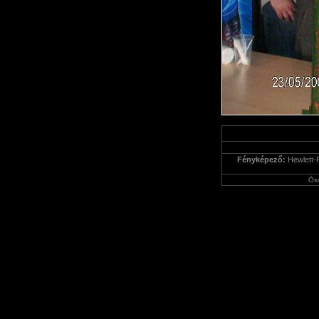
Fényképező:
Hewlett-
Ös