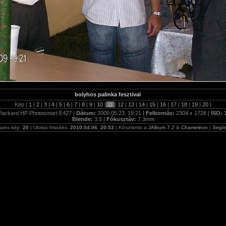
bolyhos palinka fesztival
Kép |
1
|
2
|
3
|
4
|
5
|
6
|
7
|
8
|
9
|
10
|
11
|
12
|
13
|
14
|
15
|
16
|
17
|
18
|
19
|
20
|
Packard HP Photosmart E427 |
Dátum:
2009.05.23. 19:21 |
Felbontás:
2304 x 1728 |
ISO:
Blende:
3.5 |
Fókusztáv:
7.3mm
szes kép:
20
| Utolsó frissítés:
2010.04.06. 20:53
| Készítette a
JAlbum 7.2
&
Chameleon
|
Segít