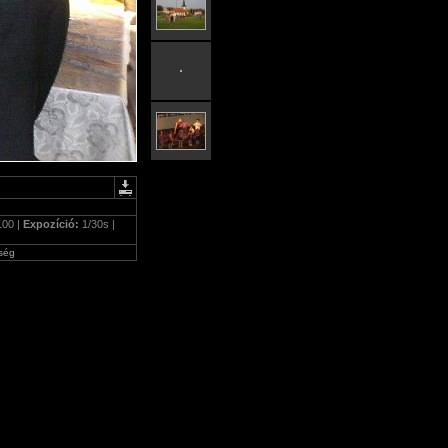
100 |
Expozíció:
1/30s |
ség