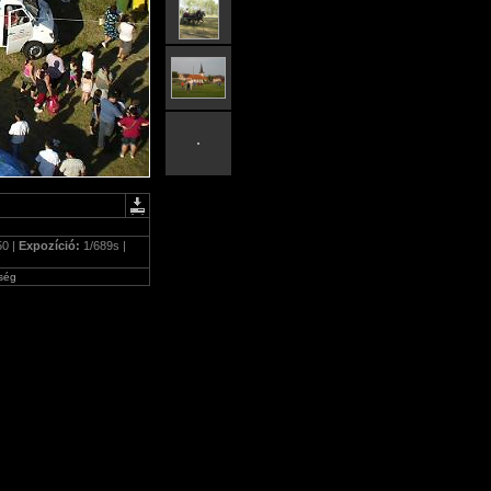
50 |
Expozíció:
1/689s |
ség