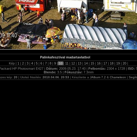
Palinkafesztival madartavlatbol
Kép |
1
|
2
|
3
|
4
|
5
|
6
|
7
|
8
|
9
|
10
|
11
|
12
|
13
|
14
|
15
|
16
|
17
|
18
|
19
|
20
|
Packard HP Photosmart E427 |
Dátum:
2009.05.23. 17:40 |
Felbontás:
2304 x 1728 |
ISO:
Blende:
3.5 |
Fókusztáv:
7.3mm
szes kép:
20
| Utolsó frissítés:
2010.04.06. 20:53
| Készítette a
JAlbum 7.2
&
Chameleon
|
Segít