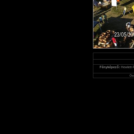
Fényképező:
Hewlett-
Ös