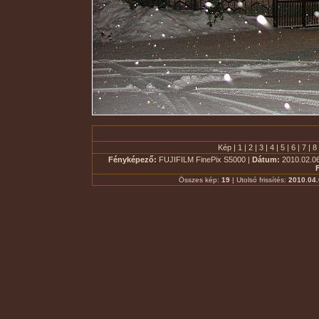
Kép |
1
|
2
|
3
|
4
|
5
|
6
|
7
|
8
Fényképező:
FUJIFILM FinePix S5000 |
Dátum:
2010.02.06
Összes kép:
19
| Utolsó frissítés:
2010.04.