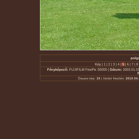
polga
Kép |
1
|
2
|
3
|
4
|
5
|
6
|
7
|
8
Fényképező:
FUJIFILM FinePix S5000 |
Dátum:
2003.01.01
Összes kép:
19
| Utolsó frissítés:
2010.04.