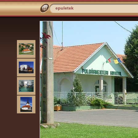
epuletek