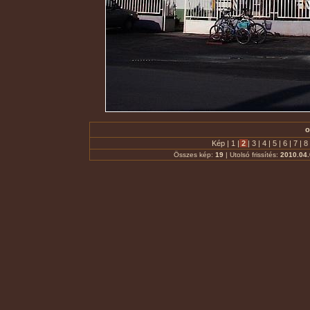
o
Kép |
1
|
2
|
3
|
4
|
5
|
6
|
7
|
8
Összes kép:
19
| Utolsó frissítés:
2010.04.