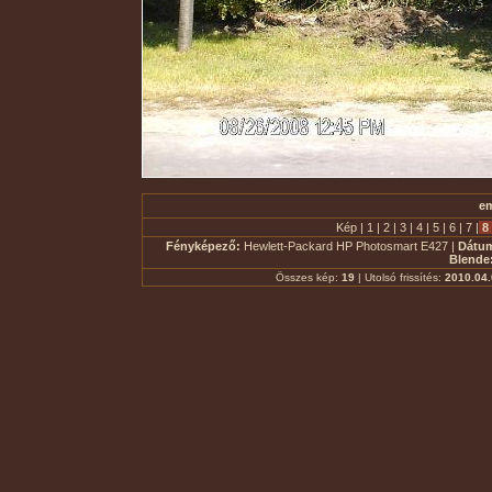
em
Kép |
1
|
2
|
3
|
4
|
5
|
6
|
7
|
8
Fényképező:
Hewlett-Packard HP Photosmart E427 |
Dátu
Blende
Összes kép:
19
| Utolsó frissítés:
2010.04.