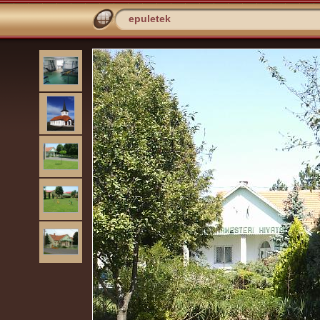
epuletek