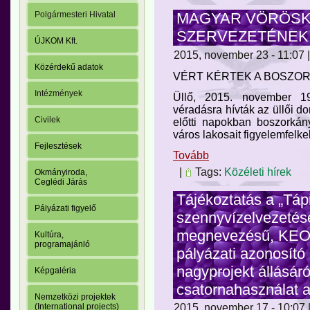
MAGYAR VÖRÖSK
Polgármesteri Hivatal
SZERVEZETÉNEK S
ÚJKOM Kft.
2015, november 23 - 11:07 |
Közérdekű adatok
VÉRT KÉRTEK A BOSZO
Intézmények
Üllő, 2015. november 1
véradásra hívták az üllői d
Civilek
előtti napokban boszorkány
város lakosait figyelemfelke
Fejlesztések
Tovább
|
Tags:
Közéleti hírek
Okmányiroda,
Ceglédi Járás
Tájékoztatás a „Táp
Pályázati figyelő
szennyvízelvezetése
megnevezésű, KEOP
Kultúra,
programajánló
pályázati azonosító 
nagyprojekt állásáró
Képgaléria
csatornahasználat a
Nemzetközi projektek
(International projects)
2015, november 17 - 10:07 |