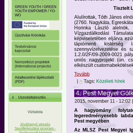
GREEN YOUTH / GREEN
Tisztelt
YOUTH EMPOWER / YO-
WO
Alulírottak, Tóth János elnö
(2760. Nagykáta, Egreskátai
Horinka László alelnök,
Vízgazdálkodási Társulat
Újszilvási Krónikás
képviseletében eljárva ezú
tápiómenti kistérség l
Testvérvárosi
szennyvízelvezetése és s
kapcsolat
1.2.0/2F/09-2009-0021 pály
uniós nagyprojekt (ún. csa
Nemzetközi projektek
elkészült csatornabekötések
(International projects)
Tovább
Adatkezelési tájékoztató
|
Tags:
Közéleti hírek
(PDF)
4. Pest Megyei Gólk
Uszodafejlesztés
2015, november 11 - 12:02 |
A hagyomány folytat
Vízilabda
legeredményesebb labda
Pest megyében
Jóváhagyó végzés
Sportfejlesztési program -
Az MLSZ Pest Megyei Ig
Jóváhagyott kérelem