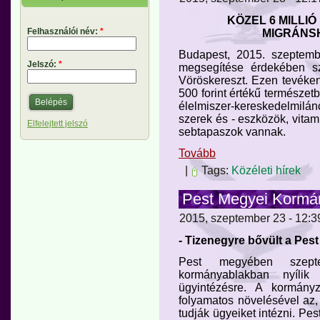
KÖZEL 6 MILLI
Felhasználói név:
*
MIGRÁNS
Budapest, 2015. szeptem
Jelszó:
*
megsegítése érdekében sz
Vöröskereszt. Ezen tevéken
500 forint értékű természet
élelmiszer-kereskedelmil
szerek és - eszközök, vitam
Elfelejtett jelszó
sebtapaszok vannak.
Tovább
|
Tags:
Közéleti hírek
Pest Megyei Kormány
2015, szeptember 23 - 12:39
- Tizenegyre bővült a Pe
Pest megyében szept
kormányablakban nyílik
ügyintézésre. A kormány
folyamatos növelésével az
tudják ügyeiket intézni. Pes