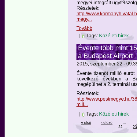
megyei integrált ügyfélszol
Részletek:
http://www.kormanyhivatal.h
megy...
Tovább
|
Tags:
Közéleti hírek
Évente több mint 15 
a Budapest Airport
2015, szeptember 22 - 09:35
Évente tizenöt millió eurót
következő években a Bud
megépülhet a 2. terminál uta
Részletek:
http://www.pestmegye.hu/38-
mill...
|
Tags:
Közéleti hírek
« első
‹ előző
…
22
2