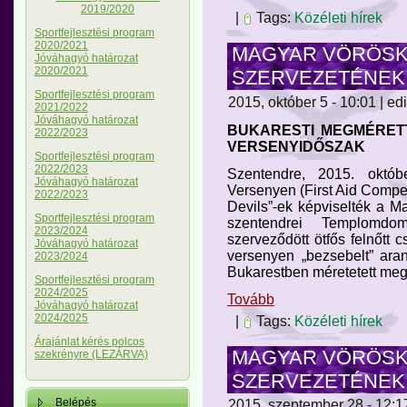
2019/2020
|
Tags:
Közéleti hírek
Sportfejlesztési program
2020/2021
MAGYAR VÖRÖSK
Jóváhagyó határozat
2020/2021
SZERVEZETÉNEK S
Sportfejlesztési program
2015, október 5 - 10:01 | ed
2021/2022
Jóváhagyó határozat
BUKARESTI MEGMÉRETT
2022/2023
VERSENYIDŐSZAK
Sportfejlesztési program
2022/2023
Szentendre, 2015. októb
Jóváhagyó határozat
Versenyen (First Aid Compe
2022/2023
Devils”-ek képviselték a M
Sportfejlesztési program
szentendrei Templomdom
2023/2024
szerveződött ötfős felnőtt 
Jóváhagyó határozat
versenyen „bezsebelt” ara
2023/2024
Bukarestben méretetett meg
Sportfejlesztési program
2024/2025
Tovább
Jóváhagyó határozat
2024/2025
|
Tags:
Közéleti hírek
Árajánlat kérés polcos
MAGYAR VÖRÖSK
szekrényre (LEZÁRVA)
SZERVEZETÉNEK S
Belépés
2015, szeptember 28 - 12:17