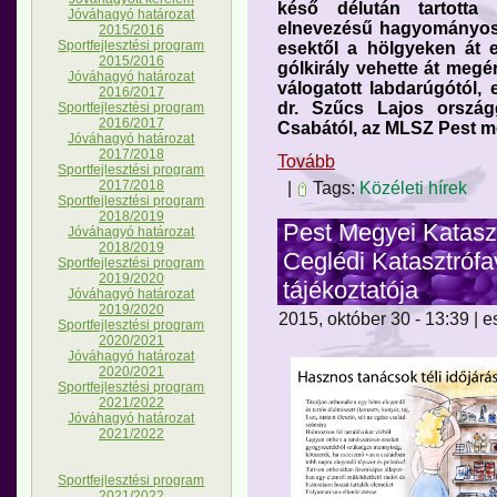
késő délután tartotta
Jóváhagyó határozat
elnevezésű hagyományos
2015/2016
Sportfejlesztési program
esektől a hölgyeken át 
2015/2016
gólkirály vehette át megé
Jóváhagyó határozat
válogatott labdarúgótól, 
2016/2017
dr. Szűcs Lajos országg
Sportfejlesztési program
2016/2017
Csabától, az MLSZ Pest me
Jóváhagyó határozat
2017/2018
Tovább
Sportfejlesztési program
2017/2018
|
Tags:
Közéleti hírek
Sportfejlesztési program
2018/2019
Pest Megyei Katasz
Jóváhagyó határozat
2018/2019
Ceglédi Katasztróf
Sportfejlesztési program
2019/2020
tájékoztatója
Jóváhagyó határozat
2019/2020
2015, október 30 - 13:39 | e
Sportfejlesztési program
2020/2021
Jóváhagyó határozat
2020/2021
Sportfejlesztési program
2021/2022
Jóváhagyó határozat
2021/2022
Sportfejlesztési program
2021/2022