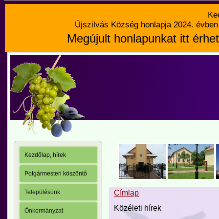
Ke
Újszilvás Község honlapja 2024. évben 
Megújult honlapunkat itt érhet
Kezdőlap, hírek
Polgármesteri köszöntő
Településünk
Címlap
Közéleti hírek
Önkormányzat