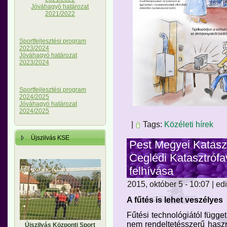
Jóváhagyó határozat
2021/2022
Sportfejlesztési program
2023/2024
Jóváhagyó határozat
2023/2024
Sportfejlesztési program
2024/2025
Jóváhagyó határozat
2024/2025
|
Tags:
Közéleti hírek
Újszilvás KSE
Pest Megyei Katasz
Ceglédi Katasztróf
felhívása
2015, október 5 - 10:07 | ed
A fűtés is lehet veszélyes
Fűtési technológiától függe
nem rendeltetésszerű haszná
Újszilvás Központi Sport