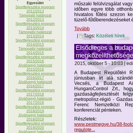
Egyesület
műszaki felülvizsgálat vag
Sportfejlesztési program
időben egyre több otthon
2012/2013
hivatalos fűtési szezon ke
Támogató határozat
tüzelő-fűtőberendezéseket 
2012/2013
Sportfejlesztési program
2013/2014
Tovább
Támogatói határozat
|
Tags:
Közéleti hírek
2013/2014
Sportfejlesztési program
2014/2015
Elsődleges a budape
Támogatói határozat
2014/2015
megközelíthetőség
Sportfejlesztési program
2015/2016
2015, október 5 - 10:03 | ed
Jóváhagyó határozat
2015/2016
A Budapest Repülőtéri R
Sportfejlesztési program
júniusban írt alá szándék
2016/2017
Jóváhagyó határozat
Vecsés, a Budapest Ai
2016/2017
HungaroControl Zrt., hog
Sportfejlesztési program
gazdaságfejlesztését felgy
2017/2018
Jóváhagyó határozat
metropolisz-régió - Gazdas
2017/2018
Ferenc Nemzetközi Rep
Sportfejlesztési program
konferenciát pénteken.
2018/2019
Jóváhagyó határozat
Részletek:
2018/2019
Sportfejlesztési program
www.pestmegye.hu/38-foolda
2019/2020
repulote...
Jóváhagyó határozat