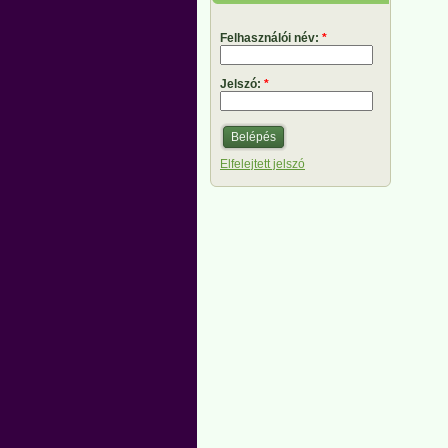
Felhasználói név:
*
Jelszó:
*
Elfelejtett jelszó