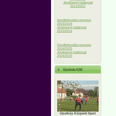
Jóváhagyó határozat
2021/2022
Sportfejlesztési program
2023/2024
Jóváhagyó határozat
2023/2024
Sportfejlesztési program
2024/2025
Jóváhagyó határozat
2024/2025
Újszilvás KSE
Újszilvás Központi Sport