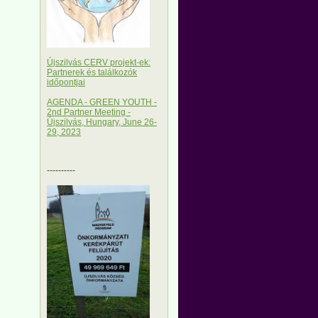
Újszilvás CERV projekt-ek:
Partnerek és találkozók
időpontjai
AGENDA - GREEN YOUTH -
2nd Partner Meeting -
Újszilvás, Hungary, June 26-
29, 2023
----------