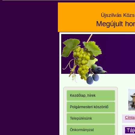
Újszilvás Közs
Megújult hon
Kezdőlap, hírek
Polgármesteri köszöntő
Címla
Településünk
Táj
Önkormányzat