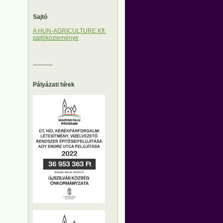
Sajtó
A HUN-AGRICULTURE Kft.
sajtóközleménye
----------
Pályázati hírek