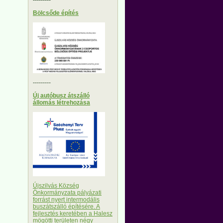
Bölcsőde építés
---------
Új autóbusz átszálló
állomás létrehozása
Újszilvás Község
Önkormányzata pályázati
forrást nyert intermodális
buszátszálló építésére. A
fejlesztés keretében a Halesz
mögötti területen négy