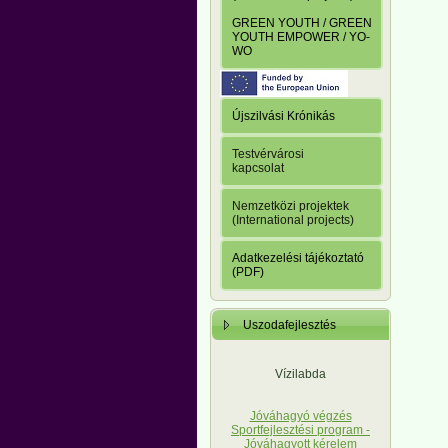
GREEN YOUTH / GREEN
YOUTH EMPOWER / YO-
WO
Újszilvási Krónikás
Testvérvárosi
kapcsolat
Nemzetközi projektek
(International projects)
Adatkezelési tájékoztató
(PDF)
Uszodafejlesztés
Vízilabda
Jóváhagyó végzés
Sportfejlesztési program -
Jóváhagyott kérelem