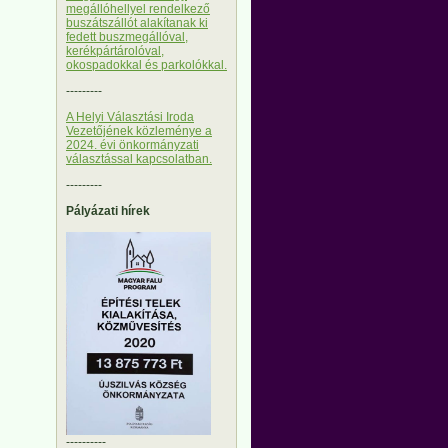
megállóhellyel rendelkező
buszátszállót alakítanak ki
fedett buszmegállóval,
kerékpártárolóval,
okospadokkal és parkolókkal.
---------
A Helyi Választási Iroda
Vezetőjének közleménye a
2024. évi önkormányzati
választással kapcsolatban.
---------
Pályázati hírek
----------