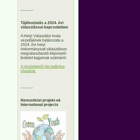
----------
Tájékoztatás a 2024. évi
választással kapcsolatban
A Helyi Választási Iroda
vezetőjének határozata a
2024. évi helyi
önkormányzati választáson
megválasztandó képviselő-
testület tagjainak számáról.
A részletekről ide kattintva
olvashat.
----------
Nemzetközi projekt-ek
International projects