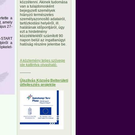
közzétenni. Akinek tudomása
van a tulajdonosként
bejegyzett személyek
hiányzó természetes
tette a
személyazonosító adatairól,
t, amely
tartózkodási helyéről, ill.
ájus 27-
halálának időpontjáról, úgy
ezt a hirdetmény
közzétételétől számított 90
V-START
napon belül az ingatlanügyi
jéről a
hatóság részére jelentse be.
pkelet-
A közlemény teljes szövege
ide kattintva olvasható.
---------
Újszilvás Község Belterületi
útfejlesztés projektje
---------