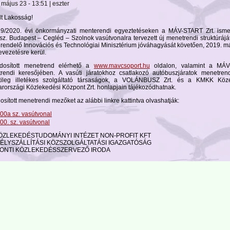
 május 23 - 13:51 | eszter
lt Lakosság!
9/2020. évi önkormányzati menterendi egyeztetéseken a MÁV-START Zrt. ismer
sz. Budapest – Cegléd – Szolnok vasútvonalra tervezett új menetrendi struktúrájá
rendelő Innovációs és Technológiai Minisztérium jóváhagyását követően, 2019. m
evezetésre kerül.
osított menetrend elérhető a
www.mavcsoport.hu
oldalon, valamint a MÁ
rendi keresőjében. A vasúti járatokhoz csatlakozó autóbuszjáratok menetrend
etileg illetékes szolgáltató társaságok, a VOLÁNBUSZ Zrt. és a KMKK Közé
rországi Közlekedési Központ Zrt. honlapjain tájékozódhatnak.
sított menetrendi mezőket az alábbi linkre kattintva olvashatják:
00a sz. vasútvonal
00. sz. vasútvonal
KÖZLEKEDÉSTUDOMÁNYI INTÉZET NON-PROFIT KFT
ÉLYSZÁLLÍTÁSI KÖZSZOLGÁLTATÁSI IGAZGATÓSÁG
ONTI KÖZLEKEDÉSSZERVEZŐ IRODA