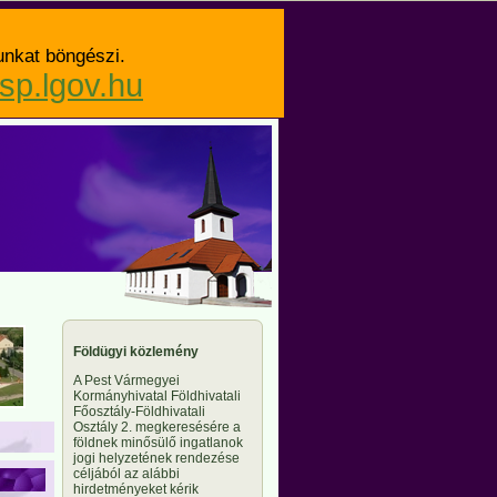
unkat böngészi.
asp.lgov.hu
Földügyi közlemény
A Pest Vármegyei
Kormányhivatal Földhivatali
Főosztály-Földhivatali
Osztály 2. megkeresésére a
földnek minősülő ingatlanok
jogi helyzetének rendezése
céljából az alábbi
hirdetményeket kérik