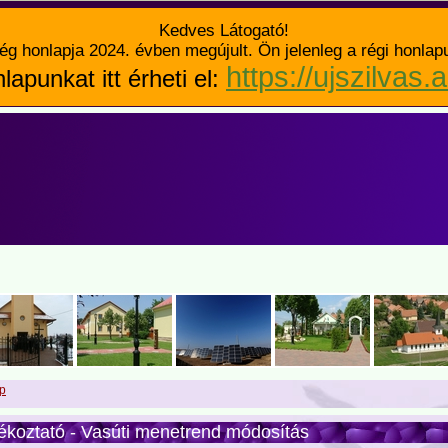
Kedves Látogató!
ég honlapja 2024. évben megújult. Ön jelenleg a régi honlap
https://ujszilvas.
lapunkat itt érheti el:
p
ékoztató - Vasúti menetrend módosítás