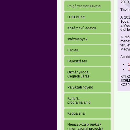
2019,
Polgármesteri Hivatal
Tiszte
ÚJKOM Kft.
A 201
100a 
a Meg
Közérdekű adatok
étől b
A mód
Intézmények
menet
terül
Magya
Civilek
A módo
Fejlesztések
1
1
Okmányiroda,
Ceglédi Járás
KTI 
SZEM
KÖZP
Pályázati figyelő
Kultúra,
programajánló
Képgaléria
Nemzetközi projektek
(International projects)