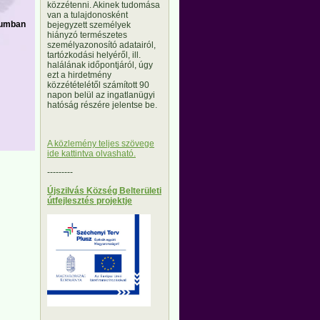
közzétenni. Akinek tudomása
van a tulajdonosként
átumban
bejegyzett személyek
hiányzó természetes
személyazonosító adatairól,
tartózkodási helyéről, ill.
halálának időpontjáról, úgy
ezt a hirdetmény
közzétételétől számított 90
napon belül az ingatlanügyi
hatóság részére jelentse be.
A közlemény teljes szövege
ide kattintva olvasható.
---------
Újszilvás Község Belterületi
útfejlesztés projektje
---------