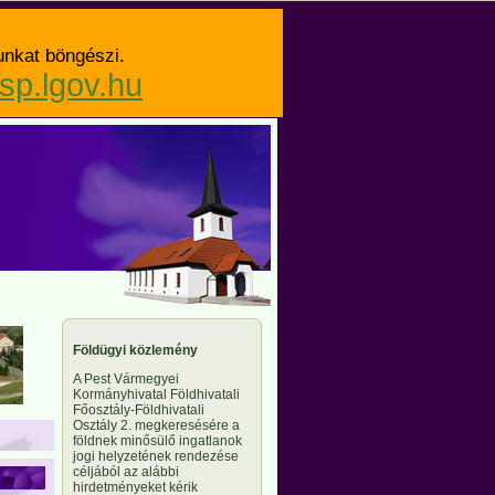
unkat böngészi.
asp.lgov.hu
Földügyi közlemény
A Pest Vármegyei
Kormányhivatal Földhivatali
Főosztály-Földhivatali
Osztály 2. megkeresésére a
földnek minősülő ingatlanok
jogi helyzetének rendezése
céljából az alábbi
hirdetményeket kérik