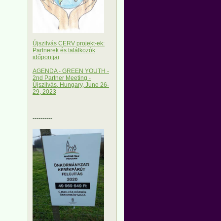
Újszilvás CERV projekt-ek:
Partnerek és találkozók
időpontjai
AGENDA - GREEN YOUTH -
2nd Partner Meeting -
Újszilvás, Hungary, June 26-
29, 2023
----------