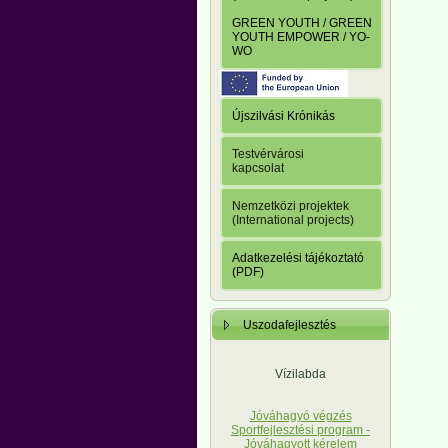
GREEN YOUTH / GREEN
YOUTH EMPOWER / YO-
WO
Újszilvási Krónikás
Testvérvárosi
kapcsolat
Nemzetközi projektek
(International projects)
Adatkezelési tájékoztató
(PDF)
Uszodafejlesztés
Vízilabda
Jóváhagyó végzés
Sportfejlesztési program -
Jóváhagyott kérelem