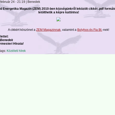
 február 24 - 21:19 | Benedek
ld Energetika Magazin (ZEM) 2010-ben községünkről leközölt cikkét .pdf form
letölthetik a képre kattintva!
A cikkért köszönet a
ZEM Magazinnak
, valamint a
Bolyhos és Fia Bt.
-nek!
lettel:
 Benedek
rmesteri Hivatal
ags:
Közéleti hírek