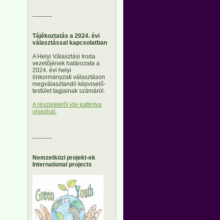
----------
Tájékoztatás a 2024. évi
választással kapcsolatban
A Helyi Választási Iroda
vezetőjének határozata a
2024. évi helyi
önkormányzati választáson
megválasztandó képviselő-
testület tagjainak számáról.
A részletekről ide kattintva
olvashat.
----------
Nemzetközi projekt-ek
International projects