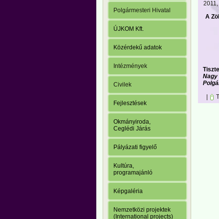
2011,
Polgármesteri Hivatal
A Zö
ÚJKOM Kft.
Közérdekű adatok
Intézmények
Tiszte
Nagy
Polgá
Civilek
|
T
Fejlesztések
Okmányiroda,
Ceglédi Járás
Pályázati figyelő
Kultúra,
programajánló
Képgaléria
Nemzetközi projektek
(International projects)