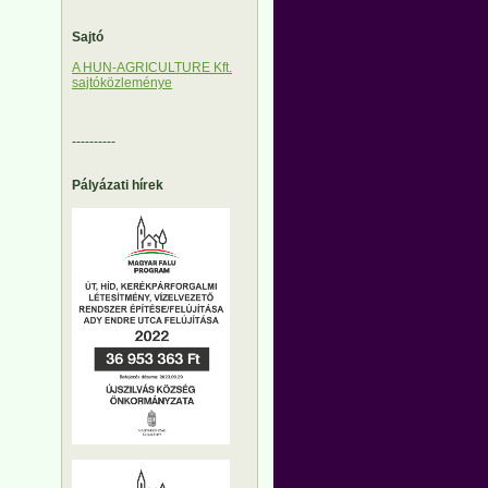
Sajtó
A HUN-AGRICULTURE Kft.
sajtóközleménye
----------
Pályázati hírek