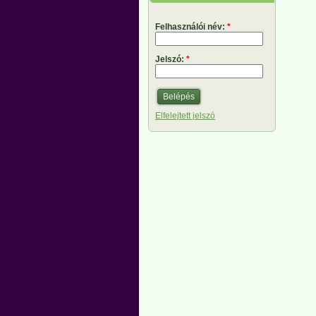
Felhasználói név:
*
Jelszó:
*
Elfelejtett jelszó