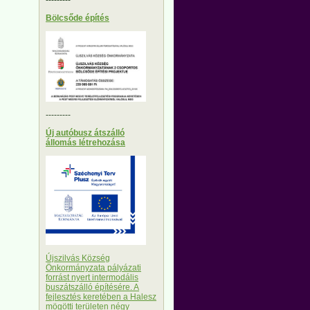
Bölcsőde építés
---------
Új autóbusz átszálló
állomás létrehozása
Újszilvás Község
Önkormányzata pályázati
forrást nyert intermodális
buszátszálló építésére. A
fejlesztés keretében a Halesz
mögötti területen négy