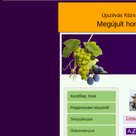
Újszilvás Közs
Megújult hon
Kezdőlap, hírek
Polgármesteri köszöntő
Címla
Településünk
A Z
Önkormányzat