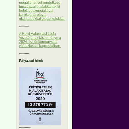
megállóhellyel rendelkező
buszátszállót alakítanak ki
fedett buszmegállóval,
kerékpártárolóval,
okospadokkal és parkolókkal.
---------
A Helyi Választási Iroda
Vezetőjének közleménye a
2024. évi önkormányzati
választással kapcsolatban.
---------
Pályázati hírek
----------