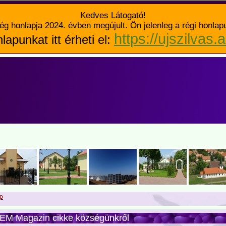
Kedves Látogató!
ég honlapja 2024. évben megújult. Ön jelenleg a régi honlap
https://ujszilvas.
lapunkat itt érheti el:
p
EM Magazin cikke községünkről