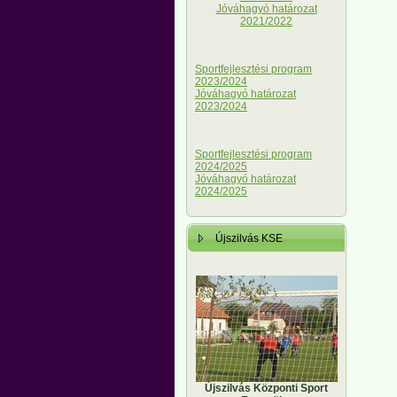
Jóváhagyó határozat
2021/2022
Sportfejlesztési program
2023/2024
Jóváhagyó határozat
2023/2024
Sportfejlesztési program
2024/2025
Jóváhagyó határozat
2024/2025
Újszilvás KSE
Újszilvás Központi Sport